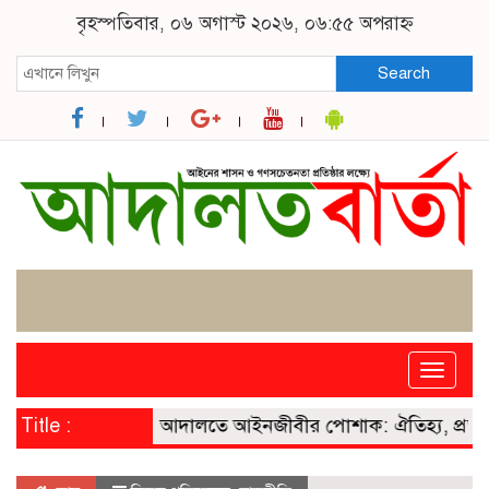
বৃহস্পতিবার, ০৬ অগাস্ট ২০২৬, ০৬:৫৫ অপরাহ্ন
Search
Toggle
naviga
Title :
আদালতে আইনজীবীর পোশাক: ঐতিহ্য, প্রতীক ও 