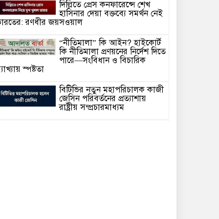
দিল্লিতে প্রেস কনফারেন্সে শেখ
হাসিনার দেয়া বক্তব্যে সমর্থন নেই
ারতের: রণধীর জয়সওয়াল
“নীতিমালা” কি আইন? হাইকোর্ট
কি নীতিমালা প্রণয়নের নির্দেশ দিতে
পারে—সংবিধান ও বিচারিক
্যাখ্যায় স্পষ্টতা
বিটিভির নতুন মহাপরিচালক কাজী
জেসিন পরিবর্তনের প্রত্যাশায়
রাষ্ট্রীয় সম্প্রচারমাধ্যম
সাংবাদিক গ্রেফতার আর কত?
গণমাধ্যমের স্বাধীনতা কি কেবল
কাগজে-কলমে!
হাসিনাকে ভারত এই সুযোগ কেন
দিল—প্রশ্ন বিএনপির
আদালতে মামলা পরিচালনার সময়
অসুস্থ হয়ে মা’রা গেছেন সিনিয়র