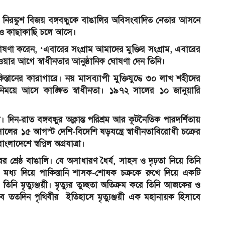
নিরঙ্কুশ বিজয় বঙ্গবন্ধুকে বাঙালির অবিসংবাদিত নেতার আসনে
 আরও কাছাকাছি চলে আসে।
 ঘোষণা করেন, ‘এবারের সংগ্রাম আমাদের মুক্তির সংগ্রাম, এবারের
র হওয়ার আগে স্বাধীনতার আনুষ্ঠানিক ঘোষণা দেন তিনি।
িস্তানের কারাগারে। নয় মাসব্যাপী মুক্তিযুদ্ধে ৩০ লাখ শহীদের
িময়ে আসে কাঙ্ক্ষিত স্বাধীনতা। ১৯৭২ সালের ১০ জানুয়ারি
াম। দিন-রাত বঙ্গবন্ধুর অক্লান্ত পরিশ্রম আর কূটনৈতিক পারদর্শিতায়
সালের ১৫ আগস্ট দেশি-বিদেশি ষড়যন্ত্রে স্বাধীনতাবিরোধী চক্রের
লাদেশে স্বপ্নিল অগ্রযাত্রা।
র শ্রেষ্ঠ বাঙালি। যে অসাধারণ ধৈর্য, সাহস ও দৃঢ়তা নিয়ে তিনি
ষার মধ্য দিয়ে পাকিস্তানি শাসক-শোষক চক্রকে রুখে দিয়ে একটি
 তিনি মৃত্যুঞ্জয়ী। মৃত্যুর তুচ্ছতা অতিক্রম করে তিনি আজকের ও
ততদিন পৃথিবীর ইতিহাসে মৃত্যুঞ্জয়ী এক মহানায়ক হিসাবে