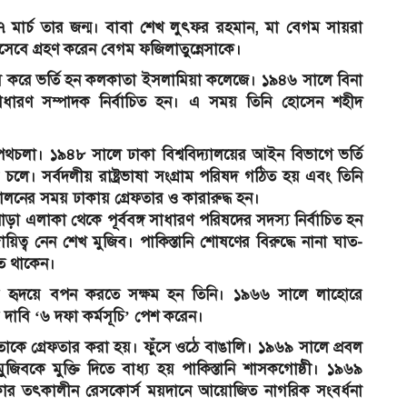
অ
১৭ মার্চ তার জন্ম। বাবা শেখ লুৎফর রহমান, মা বেগম সায়রা
সেবে গ্রহণ করেন বেগম ফজিলাতুন্নেসাকে।
প
পাস করে ভর্তি হন কলকাতা ইসলামিয়া কলেজে। ১৯৪৬ সালে বিনা
ের সাধারণ সম্পাদক নির্বাচিত হন। এ সময় তিনি হোসেন শহীদ
পথচলা। ১৯৪৮ সালে ঢাকা বিশ্ববিদ্যালয়ের আইন বিভাগে ভর্তি
 চলে। সর্বদলীয় রাষ্ট্রভাষা সংগ্রাম পরিষদ গঠিত হয় এবং তিনি
 পালনের সময় ঢাকায় গ্রেফতার ও কারারুদ্ধ হন।
ঙ্গিপাড়া এলাকা থেকে পূর্ববঙ্গ সাধারণ পরিষদের সদস্য নির্বাচিত হন
র দায়িত্ব নেন শেখ মুজিব। পাকিস্তানি শোষণের বিরুদ্ধে নানা ঘাত-
তে থাকেন।
ঙালির হৃদয়ে বপন করতে সক্ষম হন তিনি। ১৯৬৬ সালে লাহোরে
দাবি ‘৬ দফা কর্মসূচি’ পেশ করেন।
তাকে গ্রেফতার করা হয়। ফুঁসে ওঠে বাঙালি। ১৯৬৯ সালে প্রবল
জিবকে মুক্তি দিতে বাধ্য হয় পাকিস্তানি শাসকগোষ্ঠী। ১৯৬৯
ক ঢাকার তৎকালীন রেসকোর্স ময়দানে আয়োজিত নাগরিক সংবর্ধনা