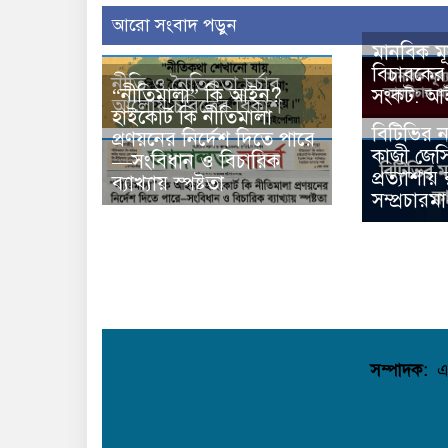
আরো সংবাদ পড়ুন
মানবিক মূ
বিচারকে
নীতি ও নৈতিকতা চর্চার
“নীতিমালা” কি আইন?
সংকট: আইন
আলোয় চরিত্রের বিকাশ
হাইকোর্ট কি নীতিমালা
বিটিভির 
প্রণয়নের নির্দেশ দিতে পারে
কাজী জেস
—সংবিধান ও বিচারিক
প্রত্যাশায় রা
ব্যাখ্যায় স্পষ্টতা
সম্প্রচারমা
সম্পাদক:
এ