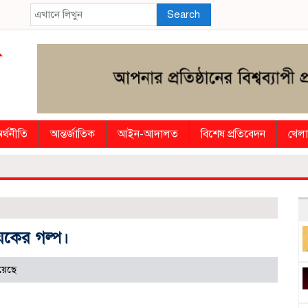
Search
র্থনীতি
আন্তর্জাতিক
আইন-আদালত
বিশেষ প্রতিবেদন
খেলা
ায়কের গল্প।
য়েছে