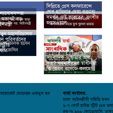
দিল্লিতে প্রেস কনফারেন্সে
শেখ হাসিনার দেয়া বক্তব্যে
ল্যবোধসম্পন্ন
সমর্থন নেই ভারতের: রণধীর
র অভাবই বড়
জয়সওয়াল
মন্ত্রী
নতুন মহাপরিচালক
িন পরিবর্তনের
ষ্ট্রীয়
ধ্যম
সাংবাদিক গ্রেফতার আর
কত? গণমাধ্যমের স্বাধীনতা
কি কেবল কাগজে-কলমে!
ডভোকেট মোহাম্মদ এনামুল হক
বার্তা কার্যালয়:
ঢাকা আইনজীবী সমিতি ভবন
৬-৭ কোর্ট হাউজ স্ট্রীট (৯ম তল
রুম নং ৯০৮,কোতোয়ালি, ঢাক