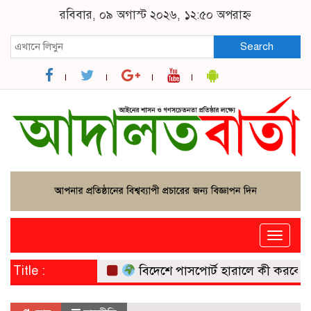
রবিবার, ০৯ অগাস্ট ২০২৬, ১২:৫০ অপরাহ্ন
Search
Toggle
naviga
Title :
বিদেশে পাসপোর্ট হারালে কী করবেন? পর্যট