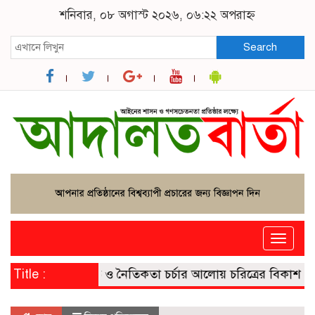
শনিবার, ০৮ অগাস্ট ২০২৬, ০৬:২২ অপরাহ্ন
Search
Toggle
naviga
Title :
নীতি ও নৈতিকতা চর্চার আলোয় চরিত্রের বিকাশ
মা