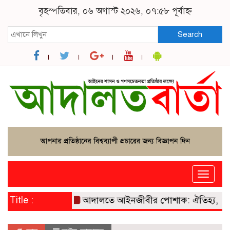
বৃহস্পতিবার, ০৬ অগাস্ট ২০২৬, ০৭:৫৮ পূর্বাহ্ন
Search
Toggle
naviga
Title :
আদালতে আইনজীবীর পোশাক: ঐতিহ্য, প্রতীক ও