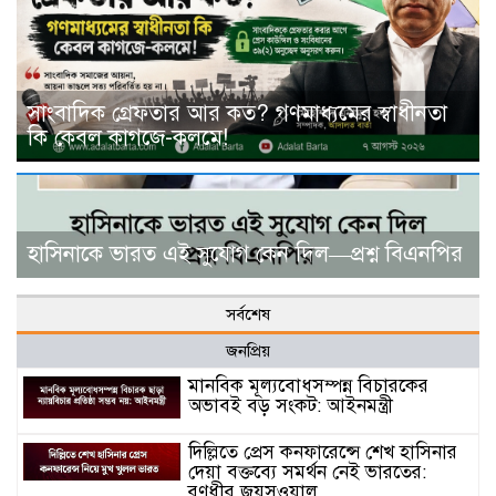
সাংবাদিক গ্রেফতার আর কত? গণমাধ্যমের স্বাধীনতা
কি কেবল কাগজে-কলমে!
হাসিনাকে ভারত এই সুযোগ কেন দিল—প্রশ্ন বিএনপির
সর্বশেষ
জনপ্রিয়
মানবিক মূল্যবোধসম্পন্ন বিচারকের
অভাবই বড় সংকট: আইনমন্ত্রী
দিল্লিতে প্রেস কনফারেন্সে শেখ হাসিনার
দেয়া বক্তব্যে সমর্থন নেই ভারতের:
রণধীর জয়সওয়াল