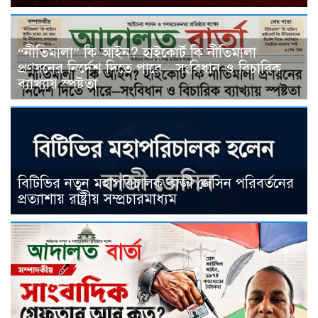
“নীতিমালা” কি আইন? হাইকোর্ট কি নীতিমালা
প্রণয়নের নির্দেশ দিতে পারে—সংবিধান ও বিচারিক
ব্যাখ্যায় স্পষ্টতা
বিটিভির নতুন মহাপরিচালক কাজী জেসিন পরিবর্তনের
প্রত্যাশায় রাষ্ট্রীয় সম্প্রচারমাধ্যম