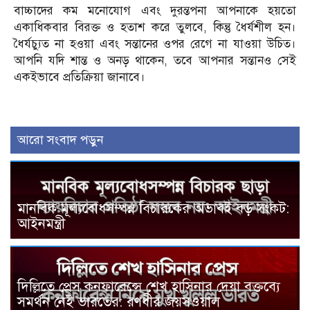
বাচ্চাদের কম মনোযোগ এবং দুরন্তপনা আপনাকে হয়তো
একাধিকবার বিরক্ত ও হতাশ করে তুলবে, কিন্তু ধৈর্যশীল হন।
ধৈর্যচ্যুত না হওয়া এবং সন্তানের ওপর রেগে না যাওয়া উচিত।
আপনি যদি শান্ত ও অনড় থাকেন, তবে আপনার সন্তানও সেই
একইভাবে প্রতিক্রিয়া জানাবে।
আরো সংবাদ পড়ুন
মানবিক মূল্যবোধসম্পন্ন বিচারকের অভাবই বড় সংকট:
আইনমন্ত্রী
দিল্লিতে প্রেস কনফারেন্সে শেখ হাসিনার দেয়া বক্তব্যে
সমর্থন নেই ভারতের: রণধীর জয়সওয়াল