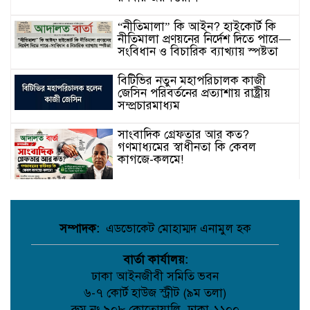
“নীতিমালা” কি আইন? হাইকোর্ট কি
নীতিমালা প্রণয়নের নির্দেশ দিতে পারে—
সংবিধান ও বিচারিক ব্যাখ্যায় স্পষ্টতা
বিটিভির নতুন মহাপরিচালক কাজী
জেসিন পরিবর্তনের প্রত্যাশায় রাষ্ট্রীয়
সম্প্রচারমাধ্যম
সাংবাদিক গ্রেফতার আর কত?
গণমাধ্যমের স্বাধীনতা কি কেবল
কাগজে-কলমে!
হাসিনাকে ভারত এই সুযোগ কেন দিল—
প্রশ্ন বিএনপির
সম্পাদক:
এডভোকেট মোহাম্মদ এনামুল হক
আদালতে মামলা পরিচালনার সময় অসুস্থ
বার্তা কার্যালয়:
হয়ে মা’রা গেছেন সিনিয়র অ্যাডভোকেট
ঢাকা আইনজীবী সমিতি ভবন
আলহাজ্ব মো. রুহুল আমিন।
৬-৭ কোর্ট হাউজ স্ট্রীট (৯ম তলা)
চলতি অর্থবছরেই স্থানীয় সরকার নির্বাচন
রুম নং ৯০৮,কোতোয়ালি, ঢাকা-১১০০