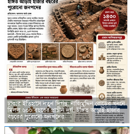
ঢাকার ইতিহাসে নতুন দিগন্ত: নাজিমুদ্দিন রোডের খননে
মিলল ৬০০ বছরের প্রাচীন দুর্গ, ইঙ্গিত আড়াই হাজার
বছরের পুরোনো জনপদের