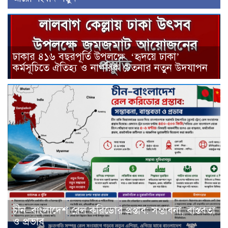
ঢাকার ৪১৬ বছরপূর্তি উপলক্ষে ‘হৃদয়ে ঢাকা’
কর্মসূচিতে ঐতিহ্য ও নাগরিক চেতনার নতুন উদযাপন
চীন–বাংলাদেশ রেল করিডোর প্রস্তাব: সম্ভাবনা, বাস্তবতা
ও প্রভাব