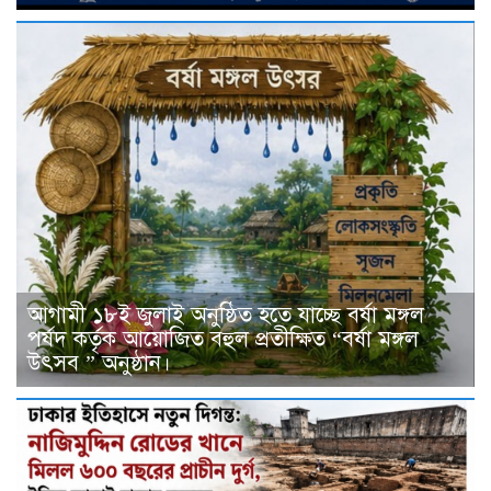
আগামী ১৮ই জুলাই অনুষ্ঠিত হতে যাচ্ছে বর্ষা মঙ্গল
পর্ষদ কর্তৃক আয়োজিত বহুল প্রতীক্ষিত “বর্ষা মঙ্গল
উৎসব ” অনুষ্ঠান।