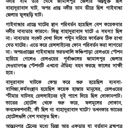
নদীর বাম তীর ঘেঁষে জামালপুর জেলার অন্তর্ভুক্ত ছিল
বাহাদুরাবাদ ঘাট, অপর প্রান্ত নদীর ডান তীরে ছিল গাইবান্ধা
জেলার ফুলছড়ি ঘাট।
গাইবান্ধার প্রান্তে ঘাটের স্থান পরিবর্তন হয়েছিল বেশ কয়েকবার
নদীর নাব্যতার কারণে। কিন্তু বাহাদুরাবাদ ঘাটে এ সমস্যা ছিল
না। নাব্যতার সংকট দেখা দিলে পন্টুন সরিয়ে কার্যক্রম ঠিক রাখা
যেত ঘাটের। এতে করে রেললাইনের কোন পরিবর্তন করা লাগতো
না। অপরপ্রান্তের গাইবান্ধার ভরতখালি কঞ্চিপাড়া রেলওয়ে স্টেশন
হারিয়ে গেলেও রেলওয়ের পূর্বাঞ্চলের জামালপুর জেলার
দেওয়ানগঞ্জ স্টেশনটি এখনো ঐতিহ্য বহন করছে কালের সাক্ষী
হয়ে।
বাদুরাবাদ ঘাটকে কেন্দ্র করে শুরু হয়েছিল ব্যবসা-
বাণিজ্য,কর্মসংস্থান হয়েছিল কয়েক হাজার মানুষের, রেলওয়ের
স্টীমার ঘাটসহ রেললাইনের দুই পাশে দিয়ে ছিল দোকানপাট।
ভাতের হোটেল থেকে শুরু করে, ফলমূলের দোকান,
কনফেকশনারী, কী ছিল না বাহাদুরাবাদ ঘাটে? তখনকার ভাতের
হোটেলগুলি বেশ সমাদৃত ছিল।
আন্তঃনগর ট্রেনের মধ্যে তিস্তা আর একতার যা বর্তমান ব্রহ্মপুত্র