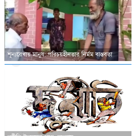
শূন্যরেখায় মানুষ: পরিচয়হীনতার নির্মম বাস্তবতা