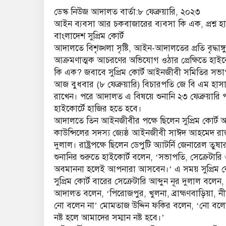
ডেস্ক নিউজ আদালত বার্তা:৮ ফেব্রুয়ারি, ২০২৩
আইন ব্যবসা আর চকবাজারের ব্যবসা কি এক, প্রশ্ন হা
বাংলাদেশ সুপ্রিম কোর্ট
আদালতে বিশৃঙ্খলা সৃষ্টি, আইন-আদালতের প্রতি বৃদ্ধাঙ্
আক্রমণাত্মক আচরণের অভিযোগ ওঠার প্রেক্ষিতে হাইকো
কি এক? জবাবে সুপ্রিম কোর্ট আইনজীবী সমিতির সভা
আজ বুধবার (৮ ফেব্রুয়ারি) বিচারপতি জে বি এম হাসা
রাখেন। পরে আদালত এ বিষয়ে শুনানি ২৩ ফেব্রুয়ারি
হাইকোর্টে হাজির হতে হবে।
আদালতে তিন আইনজীবীর পক্ষে ছিলেন সুপ্রিম কোর্
কাউন্সিলের সদস্য জ্যেষ্ঠ আইনজীবী সাঈদ আহমেদ রা
দুলাল। রাষ্ট্রপক্ষে ছিলেন ডেপুটি অ্যাটর্নি জেনারেল তুষা
শুনানির শুরুতে হাইকোর্ট বলেন, ‘সভাপতি, সেক্রেটা
অবমাননা হলেই আপনারা আসবেন।’ এ সময় সুপ্রিম কো
সুপ্রিম কোর্ট বারের সেক্রেটারি আব্দুন নূর দুলাল ব
আদালত বলেন, ‘পিরোজপুর, খুলনা, ব্রাহ্মণবাড়িয়া, 
নো বলেন না’ মোমতাজ উদ্দিন ফকির বলেন, ‘নো বলেছি
নষ্ট হলে আমাদের সম্মান নষ্ট হবে।’