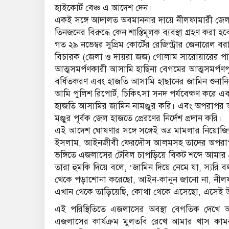
হাইকোর্ট বেঞ্চ এ আদেশ দেন।
একই সঙ্গে আদালত অবমাননার দায়ে নীলফামারী জ
তিনজনের বিরুদ্ধে কেন শাস্তিমূলক ব্যবস্থা গ্রহণ কর
গত ২৯ নভেম্বর সুপ্রিম কোর্টের রেজিস্ট্রার জেনারেল ব
বিচারক (জেলা ও দায়রা জজ) গোলাম সারোয়ারের পাঠ
আত্মসমর্পণকারী আসামি হাছিনা বেগমের আত্মসমর্পণপ
বর্ধিতকরণ এবং হাজতি আসামি হাছানের জামিন শুনানি
আমি পুলিশ রিপোর্ট, চিকিৎসা সনদ পর্যবেক্ষণ করে এব
হাজতি আসামির জামিন নামঞ্জুর করি। এবং অপরাপর
মঞ্জুর পূর্বক জেল হাজতে প্রেরণের নির্দেশ প্রদান করি।
এই আদেশ ঘোষণার সঙ্গে সঙ্গেই অত্র মামলার নিয
ইসলাম, আইনজীবী ফেরদৌস আলমসহ তাদের অপরাপর স
ভঙ্গিতে এজলাসের টেবিল চাপড়িয়ে বিকট শব্দে আমার প্র
তারা হুমকি দিয়ে বলে, ‘জামিন দিয়ে নেমে যা, স্যরি
থেকে পড়াশোনা করেছো, আইন-কানুন জানো না, নীলফ
এখান থেকে তাড়িয়েছি, কোথা থেকে এসেছো, এসেই উ
এই পরিস্থিতিতে এজলাসের অবস্থা বেগতিক দেখে আম
এজলাসের কার্যক্রম মুলতবি রেখে আমার খাস কামরা