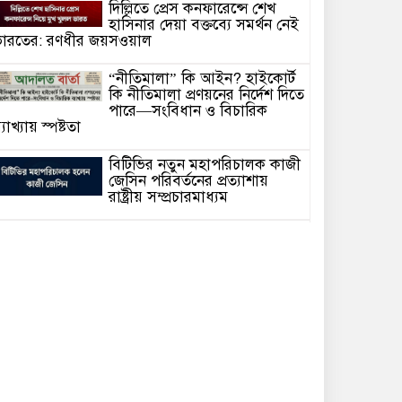
দিল্লিতে প্রেস কনফারেন্সে শেখ
হাসিনার দেয়া বক্তব্যে সমর্থন নেই
ারতের: রণধীর জয়সওয়াল
“নীতিমালা” কি আইন? হাইকোর্ট
কি নীতিমালা প্রণয়নের নির্দেশ দিতে
পারে—সংবিধান ও বিচারিক
্যাখ্যায় স্পষ্টতা
বিটিভির নতুন মহাপরিচালক কাজী
জেসিন পরিবর্তনের প্রত্যাশায়
রাষ্ট্রীয় সম্প্রচারমাধ্যম
সাংবাদিক গ্রেফতার আর কত?
গণমাধ্যমের স্বাধীনতা কি কেবল
কাগজে-কলমে!
হাসিনাকে ভারত এই সুযোগ কেন
দিল—প্রশ্ন বিএনপির
আদালতে মামলা পরিচালনার সময়
অসুস্থ হয়ে মা’রা গেছেন সিনিয়র