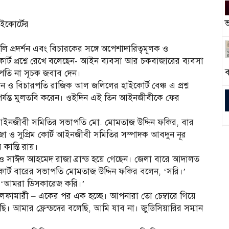
ভ
ইকোর্টের
গুলি প্রদর্শন এবং বিচারকের সঙ্গে অপেশাদারিত্বমূলক ও
র্ট প্রশ্নে রেখে বলেছেন- আইন ব্যবসা আর চকবাজারের ব্যবসা
ব
পতি না সূচক জবাব দেন।
ন ও বিচারপতি রাজিক আল জলিলের হাইকোর্ট বেঞ্চ এ প্রশ্ন
 পর্যন্ত মুলতবি করেন। ওইদিন এই তিন আইনজীবীকে ফের
ট আইনজীবী সমিতির সভাপতি মো. মোমতাজ উদ্দিন ফকির, বার
জা ও সুপ্রিম কোর্ট আইনজীবী সমিতির সম্পাদক আবদুন নূর
র কান্তি রায়।
রি ও সাঈদ আহমেদ রাজা ব্রান্ড হয়ে গেছেন। জেলা বারে আদালত
র্ট বারের সভাপতি মোমতাজ উদ্দিন ফকির বলেন, ‘সরি।’
লেন, ‘আমরা ডিসকারেজ করি।’
নীলফামারী – একের পর এক হচ্ছে। আপনারা তো চেম্বারে গিয়ে
। আমার ফ্রেন্ডদের বলেছি, আমি যাব না। জুডিসিয়ারির সম্মান