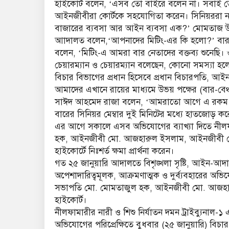
হাইকোর্ট বলেন, ‘এসব তো বাইরে বলেন না। সবাই তো
আইনজীবীরা কোর্টকে সহযোগিতা করেন। সিনিয়ররা না ব
বাজারের ব্যবসা আর আইন ব্যবসা এক?’ মোমতাজ উদ্
আাদালত বলেন,‘আপনাদের মিটিং-এর কি হলো?’ বার ক
বলেন, ‘মিটিং-এ আমরা বার নেতাদের বক্তব্য শুনেছি
চেয়ারম্যান ও চেয়ারম্যান বলেছেন, কোনো সমস্যা হ
বিচার বিভাগের প্রধান হিসেবে প্রধান বিচারপতি, আইনম
আমাদের এখানে রায়ের মাধ্যমে উভয় পক্ষের (বার-ব
সাঈদ আহমেদ রাজা বলেন, ‘আমরাতো আগে এ রকম দেখ
বারের সিনিয়র মেম্বার দুই মিনিটের মধ্যে হাতজোড় ক
এর আগে সকালে এসব অভিযোগের ব্যাখ্যা দিতে নী
হক, আইনজীবী মো. আজহারুল ইসলাম, আইনজীবী ফে
হাইকোর্টে নিঃশর্ত ক্ষমা প্রার্থনা করেন।
গত ২৫ জানুয়ারি আদালতে বিশৃঙ্খলা সৃষ্টি, আইন-আদালতের
অপেশাদারিত্বমূলক, আক্রমণাত্মক ও দুর্ব্যবহারের অ
সভাপতি মো. মোমতাজুল হক, আইনজীবী মো. আজহ
হাইকোর্ট।
নীলফামারীর নারী ও শিশু নির্যাতন দমন ট্রাইব্যুন
অভিযোগের পরিপ্রেক্ষিতে বুধবার (২৫ জানুয়ারি) ব