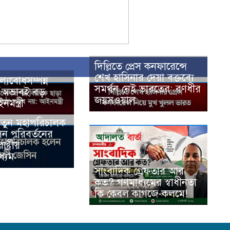
দিল্লিতে প্রেস কনফারেন্সে
শেখ হাসিনার দেয়া বক্তব্যে
ল্যবোধসম্পন্ন
সমর্থন নেই ভারতের: রণধীর
র অভাবই বড়
জয়সওয়াল
মন্ত্রী
নতুন মহাপরিচালক
িন পরিবর্তনের
ষ্ট্রীয়
ধ্যম
সাংবাদিক গ্রেফতার আর
কত? গণমাধ্যমের স্বাধীনতা
কি কেবল কাগজে-কলমে!