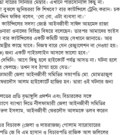
অ
 বারের সিনিয়র মেম্বার। এখানে পারসোনালি কিছু না।
ুঝলে জুনিয়ররা কি শিখবে? বার কাউন্সিলে ট্রেনিং করান। চক
দিন ফকির বলেন, ‘নো নো, এটা ব্যবসা না।’
াউন্সিলের সদস্য জ্যেষ্ঠ আইনজীবী সাঈদ আহমেদ রাজা
প
। ওনারা ওনাদের বিভিন্ন বিষয়ে বলেছেন। তারপর আমাদের ভাইস
লে বার কাউন্সিলের একটি কমিটি আছে সেখানে জানাতে। আর
ন্ত্রীর কাছে যাবে। নিজস্ব বারে যেন রেজ্যুলেশন না নেওয়া হয়।
েঞ্চ) জন্য একটি গাইডলাইন আসলে ভালো হবে।’
িনি। আগে কিছু হলে হাইকোর্ট পর্যন্ত আসত না। ঘটনা হলে
রে ফেলছে। তখন সব ঠান্ডা হয়ে যেত।’
লফামারী জেলা আইনজীবী সমিতির সভাপতি মো. মোমতাজুল
রদৌস আলম হাইকোর্টে হাজির হন। তারা ওই ঘটনার জন্য
 প্রতি বৃদ্ধাঙ্গুলি প্রদর্শন এবং বিচারকের সঙ্গে
ভিযোগে ব্যাখ্যা দিতে নীলফামারী জেলা আইনজীবী সমিতির
ারুল ইসলাম, আইনজীবী ফেরদৌস আলমকে তলব করেন
াল-১ এর বিচারক (জেলা ও দায়রাজজ) গোলাম সারোয়ারের
িচারপতি জে বি এম হাসান ও বিচারপতি রাজিক আল জলিলের