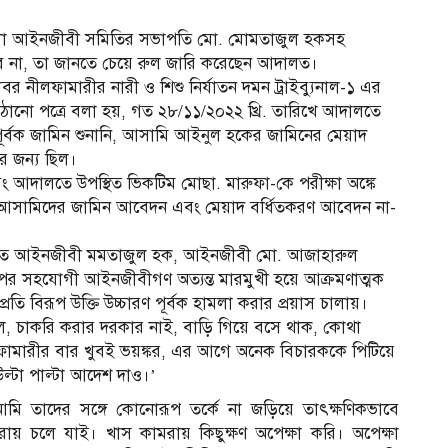
েলা আইনজীবী সমিতির সভাপতি মো. মোমতাজুল হকসহ
া হবে না, তা জানতে চেয়ে রুল জারি করেছেন আদালত।
রাবর নীলফামারীর নারী ও শিশু নির্যাতন দমন ট্রাইব্যুনাল-১ এর
ানো পত্রে বলা হয়, গত ২৮/১১/২০২২ খ্রি. তারিখে আদালতে
ূর্বক জামিন শুনানি, আসামি আইনুল হকের জামিনের মেয়াদ
র জন্য ছিল।
ং আদালতে উপস্থিত ভিকটিম মোছা. মারুফা-কে পরীক্ষা অঙ্কে
 আসামিদের জামিন আবেদন এবং মেয়াদ বর্ধিতকরণ আবেদন না-
়োজিত আইনজীবী মমতাজুল হক, আইনজীবী মো. আজাহারুল
হযোগী আইনজীবীগণ অত্যন্ত মারমুখী হয়ে আক্রমণাত্মক
তি বিরূপ উক্তি উচ্চারণ পূর্বক হামলা করার প্রয়াস চালায়।
 বল, চাকরি করার দরকার নাই, বাড়ি গিয়ে বসে থাক, কোথা
ামারীর বার খুবই ভয়ঙ্কর, এর আগে অনেক বিচারককে পিটিয়ে
ল্টা পাল্টা আদেশ দাও।’
ি তাদের সঙ্গে কোনোরূপ তর্কে না জড়িয়ে তাৎক্ষণিকভাবে
য় চলে যাই। খাস কামরায় কিছুক্ষণ অপেক্ষা করি। অপেক্ষা