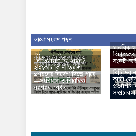
আরো সংবাদ পড়ুন
মানবিক মূ
বিচারকে
নীতি ও নৈতিকতা চর্চার
“নীতিমালা” কি আইন?
সংকট: আইন
আলোয় চরিত্রের বিকাশ
হাইকোর্ট কি নীতিমালা
বিটিভির 
প্রণয়নের নির্দেশ দিতে পারে
কাজী জেস
—সংবিধান ও বিচারিক
প্রত্যাশায় রা
ব্যাখ্যায় স্পষ্টতা
সম্প্রচারমা