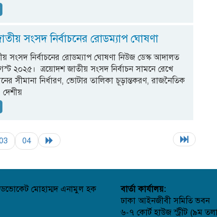
ন
জাতীয় সংসদ নির্বাচনের রোডম্যাপ ঘোষণা
ীয় সংসদ নির্বাচনের রোডম্যাপ ঘোষণা নিউজ ডেস্ক আদালত
গস্ট ২০২৫। ত্রয়োদশ জাতীয় সংসদ নির্বাচন সামনে রেখে
র সীমানা নির্ধারণ, ভোটার তালিকা চূড়ান্তকরণ, রাজনৈতিক
ও দেশীয়
ন
03
04
ডভোকেট মোহাম্মদ এনামুল হক
বার্তা কার্যালয়:
ঢাকা আইনজীবী সমিতি ভবন
৬-৭ কোর্ট হাউজ স্ট্রীট (৯ম তল