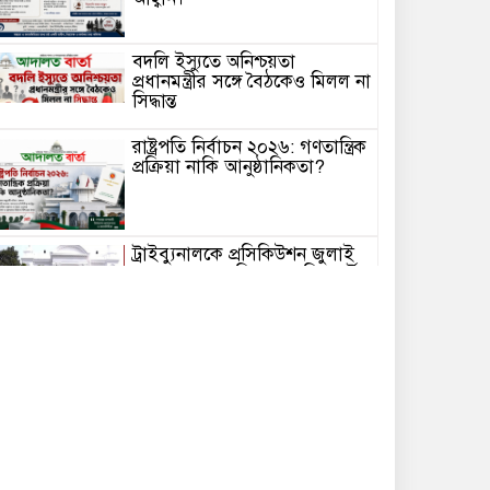
বদলি ইস্যুতে অনিশ্চয়তা
প্রধানমন্ত্রীর সঙ্গে বৈঠকেও মিলল না
সিদ্ধান্ত
রাষ্ট্রপতি নির্বাচন ২০২৬: গণতান্ত্রিক
প্রক্রিয়া নাকি আনুষ্ঠানিকতা?
ট্রাইব্যুনালকে প্রসিকিউশন জুলাই
হত্যাকাণ্ডের জাতিসংঘের রিপোর্টের
প্রত্যক্ষদর্শীদের পরিচয়
বাংলাদেশকে দেয়নি জাতিসংঘ
আমদানিনির্ভরতা কমাতে
কক্সবাজারে আধুনিক লবণ
রিফাইনারি হাব স্থাপনের উদ্যোগ
নেওয়া হয়েছে এতে সিন্ডিকেট
ভাঙবে, চাষিরা পাবেন ন্যায্যমূল্য