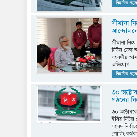
...বিস্তারিত পড়ু
সীমানা ন
আন্দোলনে
সীমানা নিয়
নিউজ ডেস্ক আ
সংসদীয় আসন
অভিযোগ
...বিস্তারিত পড়ু
৩০ অক্টোব
গঠনের নির
৩০ অক্টোবরের
ইসির নিউজ ডে
সংসদ নির্বাচ
পোলিং কর্মক