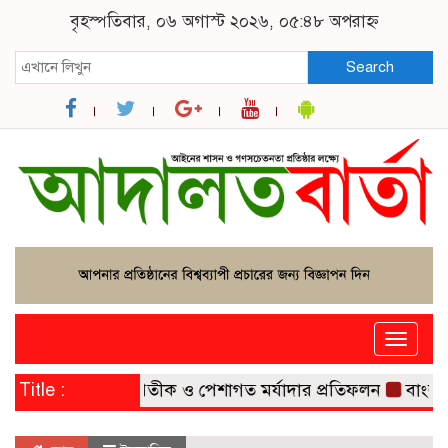
বৃহস্পতিবার, ০৬ অগাস্ট ২০২৬, ০৫:৪৮ অপরাহ্ন
Search
Toggle
naviga
: ঐতিহ্য, প্রতীক ও পেশাগত মর্যাদার প্রতিফলন
Title :
বাংলাদেশের 