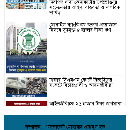
নিরাপদ খাদ্য কেনাকাটায় উপভোক্তার
সচেতনতায় আইন, বাস্তবতা ও নাগরিক
দায়িত্ব
মোবাইল ব্যাংকিংয়ে জরুরি প্রয়োজনে
মিলবে সুদমুক্ত ৫ হাজার টাকা ঋণ
ঢাকার সিএমএম কোর্টে নিত্যদিনের
সংকটে বিচারপ্রার্থী ও আইনজীবীরা
আইনজীবীকে ২৫ হাজার টাকা জরিমানা
করলেন হাইকোর্ট
আবাসিক এলাকায় রাত ৯টা থেকে
সকাল ৬টা পর্যন্ত হর্ন নিষিদ্ধ: পরিবেশ
সম্পাদক:
এডভোকেট মোহাম্মদ এনামুল হক