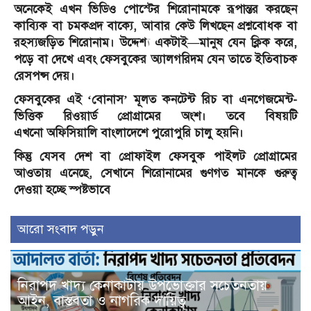
অনেকেই এখন ভিডিও পোস্টের শিরোনামকে রূপান্তর করছেন
কাব্যিক বা চমকপ্রদ বাক্যে, আবার কেউ লিখছেন প্রশ্নবোধক বা
রহস্যজড়িত শিরোনাম। উদ্দেশ্য একটাই—মানুষ যেন ক্লিক করে,
পড়ে বা দেখে এবং ফেসবুকের অ্যালগরিদম যেন তাতে ইতিবাচক
রেসপন্স দেয়।
ফেসবুকের এই ‘বোনাস’ মূলত কনটেন্ট রিচ বা এনগেজমেন্ট-
ভিত্তিক রিওয়ার্ড প্রোগ্রামের অংশ। তবে বিষয়টি
এখনো অফিসিয়ালি বাংলাদেশে পুরোপুরি চালু হয়নি।
কিন্তু যেসব দেশ বা প্রোফাইল ফেসবুক পাইলট প্রোগ্রামের
আওতায় এনেছে, সেখানে শিরোনামের গুণগত মানকে গুরুত্ব
দেওয়া হচ্ছে স্পষ্টভাবে
আরো সংবাদ পড়ুন
নিরাপদ খাদ্য কেনাকাটায় উপভোক্তার সচেতনতায়
আইন, বাস্তবতা ও নাগরিক দায়িত্ব