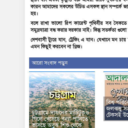
কারন আমাদের সকলের উচিত এসকল স্থান সম্পর্কে জান
হয়।
বলে রাখা ভালো রিপ কারেন্ট পৃথিবীর সব সৈকতে
সমুদ্রযাত্রা বন্ধ করার দরকার নাই। কিন্তু সতর্কতা গুল
দেশবাসী ট্যুরে যান, ট্রেকিং এ যান। যেখানে মন চায় 
এমন কিছুই করবেন না প্লিজ।
আরো সংবাদ পড়ুন
বিশ্ব পর
জলবায়ু স
চট্টগ্রামে দাফনের মাটিটুকুও
টেকসই উদ
গিলে খেয়েছে বন্যা পানিতে
ভাসছে অবুঝ শিশু থেকে