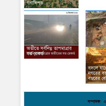
গবাদিপশু
অতীতে সর্বনিম্ন তাপমাত্রার
যত রেকর্ড
বদলে যাচ্
নগরের ব
বছরের বে
সম্পাদক:
এ