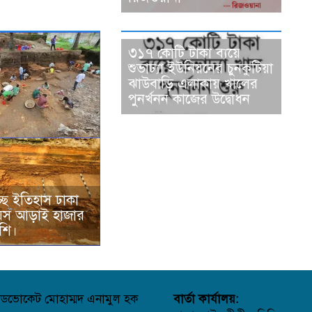
৩১৭ কোটি টাকা ব্যয়ে
শুভাঢ্যা ইউনিয়নের চুনকুটিয়া
ঝাউবাড়ি এলাকায় খালের
পুনর্খনন কাজের উদ্বোধন
ছে ইতিহাস ঢাকা
য়স আড়াই হাজার
শি।
ডভোকেট মোহাম্মদ এনামুল হক
বার্তা কার্যালয়: