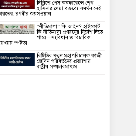
দিল্লিতে প্রেস কনফারেন্সে শেখ
হাসিনার দেয়া বক্তব্যে সমর্থন নেই
ারতের: রণধীর জয়সওয়াল
“নীতিমালা” কি আইন? হাইকোর্ট
কি নীতিমালা প্রণয়নের নির্দেশ দিতে
পারে—সংবিধান ও বিচারিক
্যাখ্যায় স্পষ্টতা
বিটিভির নতুন মহাপরিচালক কাজী
জেসিন পরিবর্তনের প্রত্যাশায়
রাষ্ট্রীয় সম্প্রচারমাধ্যম
সাংবাদিক গ্রেফতার আর কত?
গণমাধ্যমের স্বাধীনতা কি কেবল
কাগজে-কলমে!
হাসিনাকে ভারত এই সুযোগ কেন
দিল—প্রশ্ন বিএনপির
আদালতে মামলা পরিচালনার সময়
অসুস্থ হয়ে মা’রা গেছেন সিনিয়র