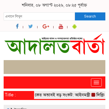
শনিবার, ০৮ অগাস্ট ২০২৬, ০৮:২৫ পূর্বাহ্ন
Search
Toggle
naviga
োধসম্পন্ন বিচারকের অভাবই বড় সংকট: আইনমন্ত্রী
Title :
দিল্লিতে প্রে